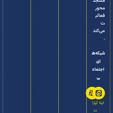
مسجد‌
محور
فعالی
ت
می‌کند
.
شبکه‌ه
ای
اجتماع
ی
ایتا
آپارا
ت