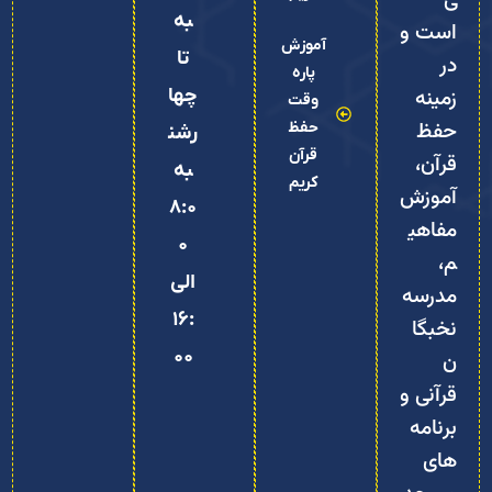
ی
به
است و
آموزش
تا
در
پاره
زمینه
چها
وقت
حفظ
حفظ
رشن
قرآن
قرآن،
به
کریم
آموزش
8:0
مفاهی
0
م،
الی
مدرسه
16:
نخبگا
00
ن
قرآنی و
برنامه‌
های