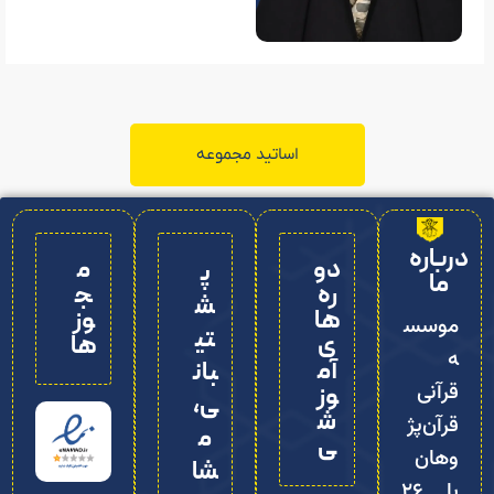
اساتید مجموعه
درباره
دو
م
پ
ما
ره‌
ج
ش
ها
وز
موسس
تی
ی
ها
ه
آم
بان
قرآنی
وز
ی،
ش
قرآن‌پژ
م
ی
وهان
شا
با ۲۶