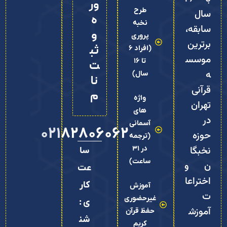
ور
طرح
سال
ه
نخبه
سابقه،
و
پروری
برترین
ثب
(افراد 6
موسس
تا 16
ت‌
ه
سال)
نا
قرآنی
م
واژه
تهران
های
در
آسمانی
02182806062
حوزه
(ترجمه
نخبگا
در 31
سا
ساعت)
ن و
عت
اختراعا
کار
آموزش
ت
غیرحضوری
ی :
آموزش
حفظ قرآن
شن
کریم