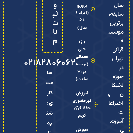
و
سال
پروری
ثب
(افراد 6
سابقه،
تا 16
ت‌
برترین
سال)
نا
موسس
م
ه
واژه
قرآنی
های
آسمانی
تهران
02182806062
(ترجمه
در
در 31
سا
حوزه
ساعت)
عت
نخبگا
کار
ن و
آموزش
غیرحضوری
اختراعا
ی :
حفظ قرآن
ت
شن
کریم
آموزش
به
ی
آموزش