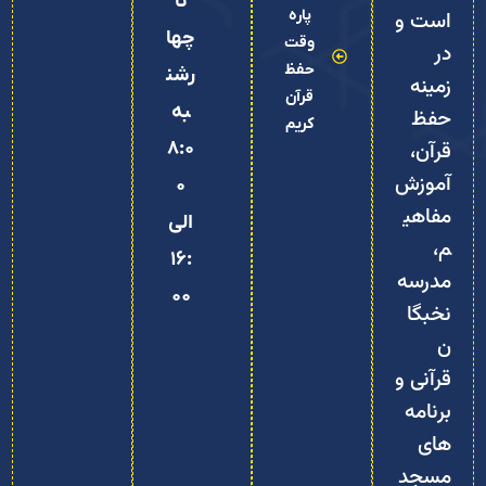
تا
پاره
است و
چها
وقت
در
حفظ
رشن
زمینه
قرآن
به
حفظ
کریم
8:0
قرآن،
آموزش
0
مفاهی
الی
م،
16:
مدرسه
00
نخبگا
ن
قرآنی و
برنامه‌
های
مسجد‌