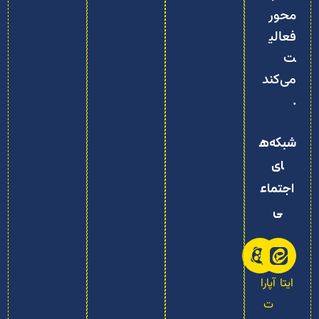
محور
فعالی
ت
می‌کند
.
شبکه‌ه
ای
اجتماع
ی
ایتا
آپارا
ت