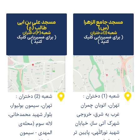
مسجد جامع الزهرا
مسجد علی بن ابی
(س)
طالب (ع)
شعبه (1) دختران
شعبه (2) دختران
( برای مسیریابی کلیک
( برای مسیریابی کلیک
کنید )
کنید )
شعبه (1) دختران :
شعبه (2) دختران :
تهران، اتوبان چمران
تهران، سیمون بولیوار،
غرب به شرق، خروجی
بلوار شهید محمدخانی،
شهرک آتی ساز، خیابان
لاله سوم (محله‌ی
شهید نوراللّهی، پایین تر
المهدی - سیمون