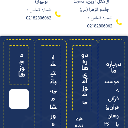
از هتل اوین، مسجد
بولیوار)
جامع الزهرا (س)
شماره تماس :
شماره تماس :
02182806062
02182806062
دو
م
پ
ره‌
ج
درباره
ش
ها
وز
ما
تی
ی
ها
آم
بان
موسس
وز
ی،
ه
ش
م
قرآنی
ی
شا
قرآن‌پژ
ور
وهان
طرح
ه
با ۲۶
نخبه