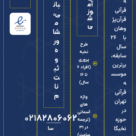
ه
آم
بان
قرآنی
وز
ی،
ش
قرآن‌پژ
م
ی
وهان
شا
با ۲۶
ور
طرح
سال
ه
نخبه
سابقه،
و
پروری
برترین
ثب
(افراد 6
موسس
تا 16
ت‌
ه
سال)
نا
قرآنی
م
واژه
تهران
های
در
آسمانی
02182806062
حوزه
(ترجمه
نخبگا
در 31
سا
ساعت)