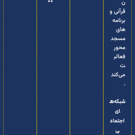
00
ن
قرآنی و
برنامه‌
های
مسجد‌
محور
فعالی
ت
می‌کند
.
شبکه‌ه
ای
اجتماع
ی