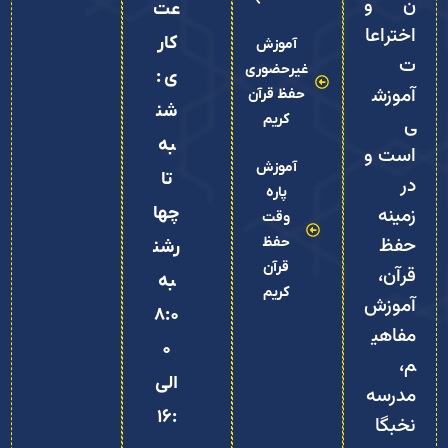
ن و
عت
اختراعا
کار
آموزش
ت
غیرحضوری
ی :
آموزش
حفظ قرآن
شن
کریم
ی
به
است و
آموزش
تا
در
پاره
زمینه
چها
وقت
حفظ
حفظ
رشن
قرآن
قرآن،
به
کریم
آموزش
8:0
مفاهی
0
م،
الی
مدرسه
16:
نخبگا