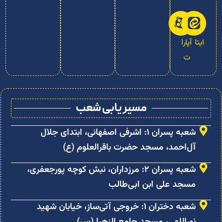
ایتا
آپارا
ت
مسیر یابی شعب
شعبه پسران ۱: اشرفی اصفهانی، ابتدای جلال
آل‌احمد، مسجد حضرت باقرالعلوم (ع)
شعبه پسران ۲: مرزداران، نبش کوچه پورجعفری،
مسجد علی ابن ابی‌طالب
شعبه دختران ۱: خروجی آتی‌ساز، خیابان شهید
نوراللهی، مسجد جامع الزهرا (س)