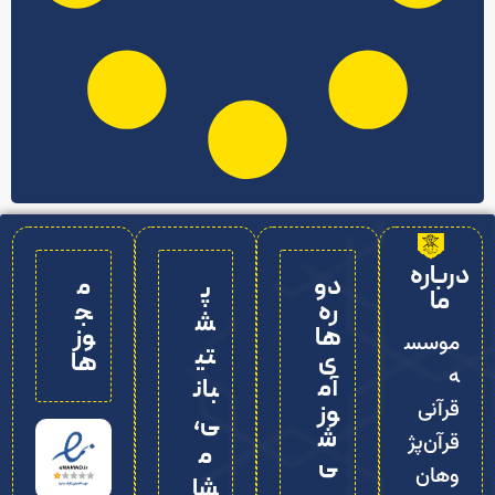
درباره
دو
م
پ
ما
ره‌
ج
ش
ها
وز
موسس
تی
ی
ها
ه
آم
بان
قرآنی
وز
ی،
ش
قرآن‌پژ
م
ی
وهان
شا