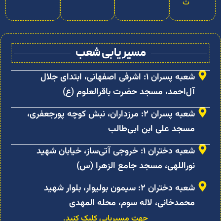
ت
مسیر یابی شعب
شعبه پسران ۱: اشرفی اصفهانی، ابتدای جلال
آل‌احمد، مسجد حضرت باقرالعلوم (ع)
شعبه پسران ۲: مرزداران، نبش کوچه پورجعفری،
مسجد علی ابن ابی‌طالب
شعبه دختران ۱: خروجی آتی‌ساز، خیابان شهید
نوراللهی، مسجد جامع الزهرا (س)
شعبه دختران ۲: سیمون بولیوار، بلوار شهید
محمدخانی، لاله سوم، محله المهدی
جهت مسیریابی کلیک کنید.