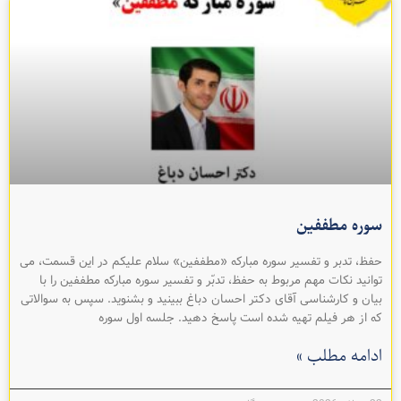
سوره مطففين
حفظ، تدبر و تفسیر سوره مبارکه «مطففين» سلام عليکم در اين قسمت، می
توانيد نکات مهم مربوط به حفظ، تدبّر و تفسیر سوره مبارکه مطففين را با
بيان و کارشناسی آقای دکتر احسان دباغ ببينيد و بشنويد. سپس به سوالاتی
که از هر فيلم تهیه شده است پاسخ دهيد. جلسه اول سوره
ادامه مطلب »