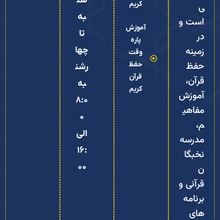
شن
کریم
ی
به
است و
آموزش
تا
در
پاره
زمینه
چها
وقت
حفظ
حفظ
رشن
قرآن
قرآن،
به
کریم
آموزش
8:0
مفاهی
0
م،
الی
مدرسه
16:
نخبگا
00
ن
قرآنی و
برنامه‌
های