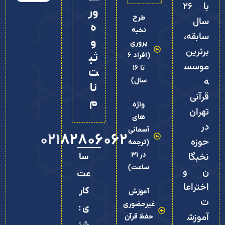
با ۲۶
ور
طرح
سال
ه
نخبه
سابقه،
و
پروری
برترین
ثب
(افراد 6
موسس
تا 16
ت‌
ه
سال)
نا
قرآنی
م
واژه
تهران
های
در
آسمانی
02182806062
حوزه
(ترجمه
نخبگا
در 31
سا
ساعت)
ن و
عت
اختراعا
کار
آموزش
ت
غیرحضوری
ی :
آموزش
حفظ قرآن