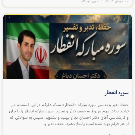
22 جولای 2026
بدون دیدگاه
سوره انفطار
حفظ، تدبر و تفسیر سوره مبارکه «انفطار» سلام عليکم در اين قسمت، می
توانيد نکات مهم مربوط به حفظ، تدبّر و تفسیر سوره مبارکه انفطار را با بيان
و کارشناسی آقای دکتر احسان دباغ ببينيد و بشنويد. سپس به سوالاتی که
از هر فيلم تهیه شده است پاسخ دهيد. حفظ، تدبر و