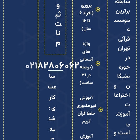
سابقه،
و
پروری
برترین
ثب
(افراد 6
موسس
تا 16
ت‌
ه
سال)
نا
قرآنی
م
واژه
تهران
های
در
آسمانی
02182806062
حوزه
(ترجمه
نخبگا
در 31
سا
ساعت)
ن و
عت
اختراعا
کار
آموزش
ت
غیرحضوری
ی :
آموزش
حفظ قرآن
شن
کریم
ی
به
است و
آموزش