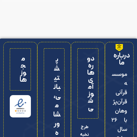
درباره
دو
م
پ
ما
ره‌
ج
ش
ها
وز
موسس
تی
ی
ها
ه
آم
بان
قرآنی
وز
ی،
ش
قرآن‌پژ
م
ی
وهان
شا
با ۲۶
ور
طرح
سال
ه
نخبه