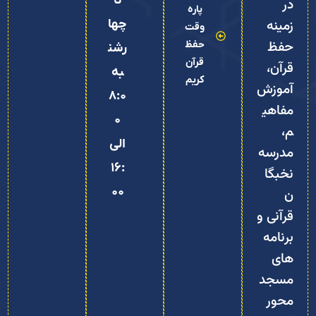
تا
در
پاره
زمینه
چها
وقت
حفظ
حفظ
رشن
قرآن
قرآن،
به
کریم
آموزش
8:0
مفاهی
0
م،
الی
مدرسه
16:
نخبگا
00
ن
قرآنی و
برنامه‌
های
مسجد‌
محور