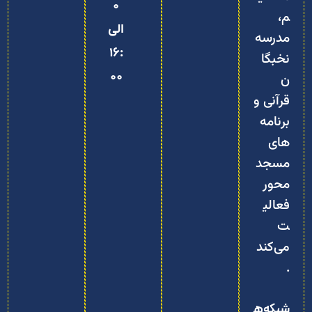
0
م،
الی
مدرسه
16:
نخبگا
00
ن
قرآنی و
برنامه‌
های
مسجد‌
محور
فعالی
ت
می‌کند
.
شبکه‌ه