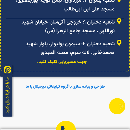
شعبه پسران ۲: مرزداران، نبش کوچه پورجعفری،
مسجد علی ابن ابی‌طالب
شعبه دختران ۱: خروجی آتی‌ساز، خیابان شهید
نوراللهی، مسجد جامع الزهرا (س)
شعبه دختران ۲: سیمون بولیوار، بلوار شهید
محمدخانی، لاله سوم، محله المهدی
جهت مسیریابی کلیک کنید.
طراحی و پیاده سازی با گروه تبلیغاتی دیجیتال با ما