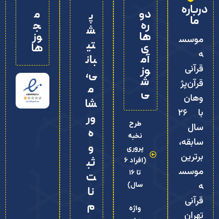
درباره
دو
م
پ
ما
ره‌
ج
ش
ها
وز
موسس
تی
ی
ها
ه
آم
بان
قرآنی
وز
ی،
ش
قرآن‌پژ
م
ی
وهان
شا
با ۲۶
ور
طرح
سال
ه
نخبه
سابقه،
و
پروری
برترین
ثب
(افراد 6
موسس
تا 16
ت‌
ه
سال)
نا
قرآنی
م
واژه
تهران