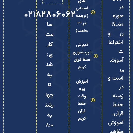
های
در
آسمانی
02182806062
حوزه
(ترجمه
نخبگا
در 31
سا
ساعت)
ن و
عت
اختراعا
کار
آموزش
ت
غیرحضوری
ی :
آموزش
حفظ قرآن
شن
کریم
ی
به
است و
آموزش
تا
در
پاره
زمینه
چها
وقت
حفظ
حفظ
رشن
قرآن
قرآن،
به
کریم
آموزش
8:0
مفاهی