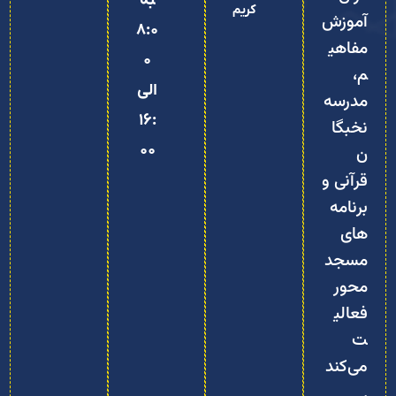
به
کریم
آموزش
8:0
مفاهی
0
م،
الی
مدرسه
16:
نخبگا
00
ن
قرآنی و
برنامه‌
های
مسجد‌
محور
فعالی
ت
می‌کند
.