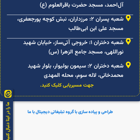
آل‌احمد، مسجد حضرت باقرالعلوم (ع)
شعبه پسران ۲: مرزداران، نبش کوچه پورجعفری،
مسجد علی ابن ابی‌طالب
شعبه دختران ۱: خروجی آتی‌ساز، خیابان شهید
نوراللهی، مسجد جامع الزهرا (س)
شعبه دختران ۲: سیمون بولیوار، بلوار شهید
محمدخانی، لاله سوم، محله المهدی
جهت مسیریابی کلیک کنید.
طراحی و پیاده سازی با گروه تبلیغاتی دیجیتال با ما