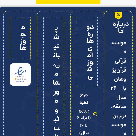
درباره
دو
م
پ
ما
ره‌
ج
ش
ها
وز
موسس
تی
ی
ها
ه
آم
بان
قرآنی
وز
ی،
ش
قرآن‌پژ
م
ی
وهان
شا
با ۲۶
ور
طرح
سال
ه
نخبه
سابقه،
و
پروری
برترین
ثب
(افراد 6
موسس
تا 16
ت‌
ه
سال)