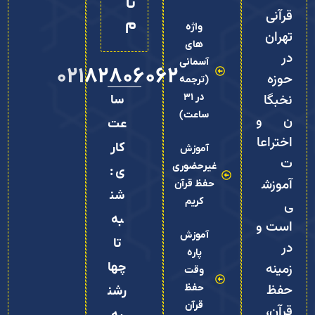
نا
قرآنی
م
واژه
تهران
های
در
آسمانی
02182806062
حوزه
(ترجمه
نخبگا
در 31
سا
ساعت)
ن و
عت
اختراعا
کار
آموزش
ت
غیرحضوری
ی :
آموزش
حفظ قرآن
شن
کریم
ی
به
است و
آموزش
تا
در
پاره
زمینه
چها
وقت
حفظ
حفظ
رشن
قرآن
قرآن،