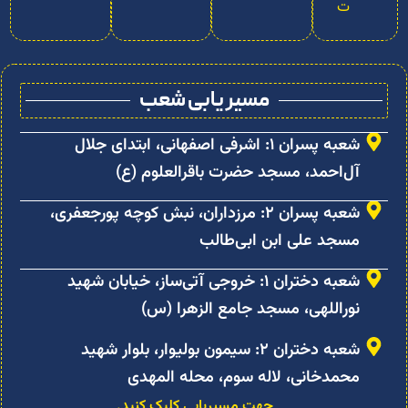
ت
مسیر یابی شعب
شعبه پسران ۱: اشرفی اصفهانی، ابتدای جلال
آل‌احمد، مسجد حضرت باقرالعلوم (ع)
شعبه پسران ۲: مرزداران، نبش کوچه پورجعفری،
مسجد علی ابن ابی‌طالب
شعبه دختران ۱: خروجی آتی‌ساز، خیابان شهید
نوراللهی، مسجد جامع الزهرا (س)
شعبه دختران ۲: سیمون بولیوار، بلوار شهید
محمدخانی، لاله سوم، محله المهدی
جهت مسیریابی کلیک کنید.