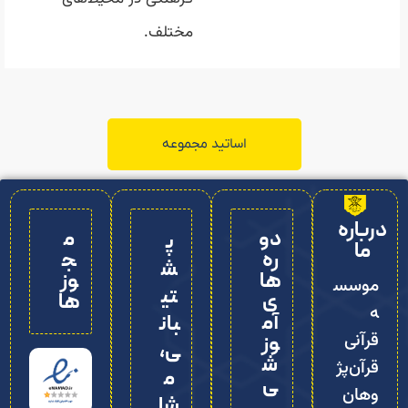
مختلف.
اساتید مجموعه
درباره
دو
م
پ
ما
ره‌
ج
ش
ها
وز
موسس
تی
ی
ها
ه
آم
بان
قرآنی
وز
ی،
ش
قرآن‌پژ
م
ی
وهان
شا