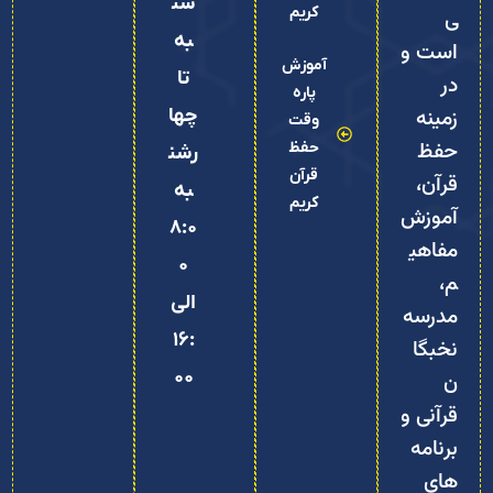
شن
کریم
ی
به
است و
آموزش
تا
در
پاره
زمینه
چها
وقت
حفظ
حفظ
رشن
قرآن
قرآن،
به
کریم
آموزش
8:0
مفاهی
0
م،
الی
مدرسه
16:
نخبگا
00
ن
قرآنی و
برنامه‌
های