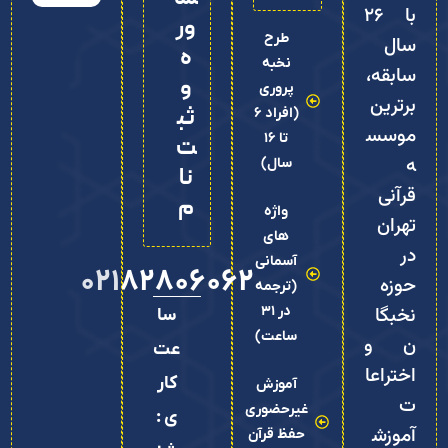
با ۲۶
ور
طرح
سال
ه
نخبه
سابقه،
و
پروری
برترین
ثب
(افراد 6
موسس
تا 16
ت‌
ه
سال)
نا
قرآنی
م
واژه
تهران
های
در
آسمانی
02182806062
حوزه
(ترجمه
نخبگا
در 31
سا
ساعت)
ن و
عت
اختراعا
کار
آموزش
ت
غیرحضوری
ی :
آموزش
حفظ قرآن