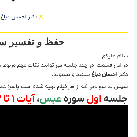
دکتر احسان دباغ
حفظ و تفسیر س
سلام عليکم
در اين قسمت، در چند جلسه می توانيد نکات مهم مربوط به
دکتر
احسان دباغ
ببينيد و بشنويد.
سپس به سوالاتی که از هر فيلم تهیه شده است پاسخ ده
جلسه
اول
سوره
عبس
،
آيات 1 تا 23