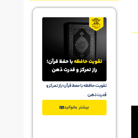
تقویت حافظه با حفظ قرآن؛ راز تمرکز و
حفظ قرآن ب
قدرت ذهن
حفظ آیات ق
بیشتر بخوانید
ب