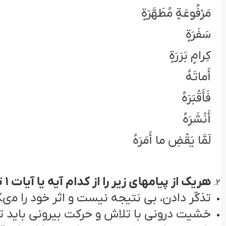
مَرْفُوعَةٍ مُطَهَّرَةٍ
سَفَرَةٍ
كِرامٍ بَرَرَةٍ
أَماتَهُ
فَأَقْبَرَهُ
أَنْشَرَهُ
لَمَّا يَقْضِ ما أَمَرَهُ
هريک از پيامهای زير را از کدام آيه يا آيات 1 تا 23 سوره عبس می فهميم؟
تذكّر دادن، بى نتيجه نيست و اثر خود را مى‏گ
خشيت درونى با تلاش و حركت بيرونى بايد تو