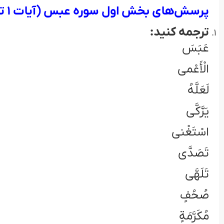
پرسش‌های بخش اول سوره عبس (آيات 1 تا 23)
ترجمه کنيد:
عَبَسَ
الْأَعْمى
لَعَلَّهُ
يَزَّكَّى
اسْتَغْنى
تَصَدَّى
تَلَهَّى
صُحُفٍ
مُكَرَّمَةٍ