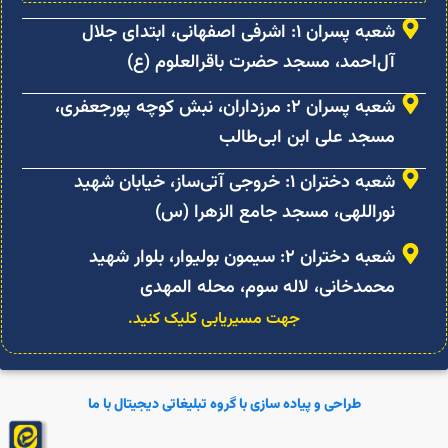
شعبه پسران ۲: مرزداران، نبش کوچه پورجعفری،
مسجد علی ابن ابی‌طالب
شعبه دختران ۱: خروجی آتی‌ساز، خیابان شهید
نوراللهی، مسجد جامع الزهرا (س)
شعبه دختران ۲: سیمون بولیوار، بلوار شهید
محمدخانی، لاله سوم، محله المهدی
جهت مسیریابی کلیک کنید.
طراحی و پیاده سازی با گروه تبلیغاتی دیجیتال با ما