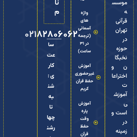
آسمانی
تهران
02182806062
(ترجمه
در
در 31
سا
حوزه
ساعت)
عت
نخبگا
کار
ن و
آموزش
غیرحضوری
اختراعا
ی :
حفظ قرآن
ت
شن
کریم
آموزش
به
ی
آموزش
تا
پاره
است و
چها
وقت
در
حفظ
رشن
زمینه
قرآن
به
حفظ
کریم
8:0
قرآن،
آموزش
0