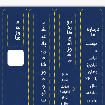
دو
م
پ
ره‌
ج
درباره
ش
ها
وز
ما
تی
ی
ها
آم
بان
موسس
وز
ی،
ه
ش
م
قرآنی
ی
شا
قرآن‌پژ
ور
وهان
طرح
ه
با ۲۶
نخبه
و
سال
پروری
ثب
(افراد 6
سابقه،
تا 16
ت‌
برترین
سال)
نا
موسس
م
ه
واژه
قرآنی
های