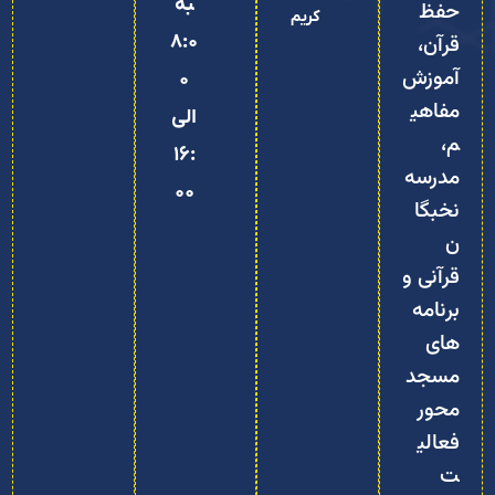
مفاهی
الی
م،
16:
مدرسه
00
نخبگا
ن
قرآنی و
برنامه‌
های
مسجد‌
محور
فعالی
ت
می‌کند
.