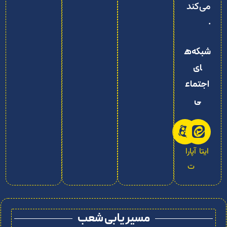
شبکه‌ه
ای
اجتماع
ی
ایتا
آپارا
ت
مسیر یابی شعب
شعبه پسران ۱: اشرفی اصفهانی، ابتدای جلال
آل‌احمد، مسجد حضرت باقرالعلوم (ع)