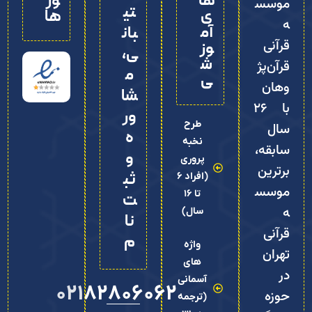
ها
وز
موسس
تی
ی
ها
ه
آم
بان
قرآنی
وز
ی،
ش
قرآن‌پژ
م
ی
وهان
شا
با ۲۶
ور
طرح
سال
ه
نخبه
سابقه،
و
پروری
برترین
ثب
(افراد 6
موسس
تا 16
ت‌
ه
سال)
نا
قرآنی
م
واژه
تهران
های
در
آسمانی
02182806062
حوزه
(ترجمه