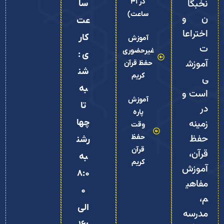
نخبگا
در 31
سا
ساعت)
ن و
عت
اختراعا
کار
آموزش
ت
غیرحضوری
ی :
آموزش
حفظ قرآن
شن
کریم
ی
به
است و
آموزش
تا
در
پاره
زمینه
چها
وقت
حفظ
حفظ
رشن
قرآن
قرآن،
به
کریم
آموزش
8:0
مفاهی
0
م،
الی
مدرسه