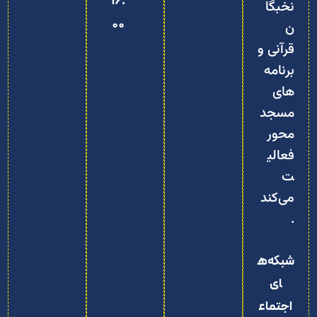
16:
نخبگا
00
ن
قرآنی و
برنامه‌
های
مسجد‌
محور
فعالی
ت
می‌کند
.
شبکه‌ه
ای
اجتماع