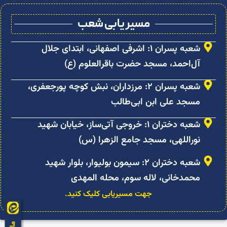
مسیر یابی شعب
شعبه پسران ۱: اشرفی اصفهانی، ابتدای جلال
آل‌احمد، مسجد حضرت باقرالعلوم (ع)
شعبه پسران ۲: مرزداران، نبش کوچه پورجعفری،
مسجد علی ابن ابی‌طالب
شعبه دختران ۱: خروجی آتی‌ساز، خیابان شهید
نوراللهی، مسجد جامع الزهرا (س)
شعبه دختران ۲: سیمون بولیوار، بلوار شهید
محمدخانی، لاله سوم، محله المهدی
جهت مسیریابی کلیک کنید.