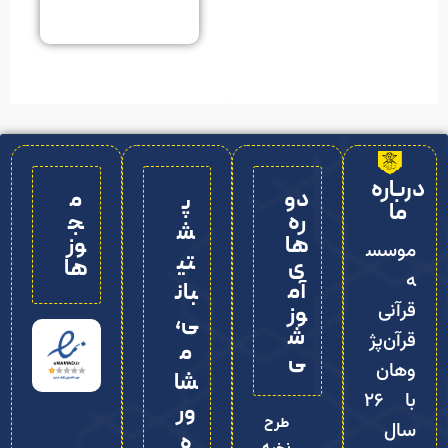
درباره
دو
م
پ
ما
ره‌
ج
ش
ها
وز
موسس
تی
ی
ها
ه
آم
بان
قرآنی
وز
ی،
ش
قرآن‌پژ
م
ی
وهان
شا
با ۲۶
ور
طرح
سال
ه