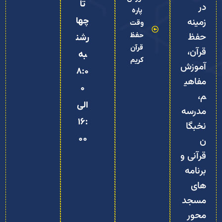
تا
در
پاره
زمینه
چها
وقت
حفظ
حفظ
رشن
قرآن
قرآن،
به
کریم
آموزش
8:0
مفاهی
0
م،
الی
مدرسه
16:
نخبگا
00
ن
قرآنی و
برنامه‌
های
مسجد‌
محور