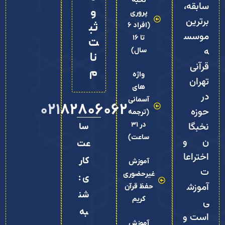
نخبه
سابقه،
و
پروری
برترین
ثب
(افراد 6
موسس
تا 16
ت‌
ه
سال)
نا
قرآنی
م
واژه
تهران
های
در
آسمانی
02182806062
حوزه
(ترجمه
نخبگا
در 31
سا
ساعت)
ن و
عت
اختراعا
کار
آموزش
ت
غیرحضوری
ی :
آموزش
حفظ قرآن
شن
کریم
ی
به
است و
آموزش