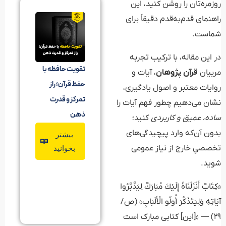
روزمره‌تان را روشن کنید، این
راهنمای قدم‌به‌قدم دقیقاً برای
شماست.
در این مقاله، با ترکیب تجربه
تقویت حافظه با
مربیان
قرآن پژوهان
، آیات و
حفظ قرآن؛ راز
روایات معتبر و اصول یادگیری،
تمرکز و قدرت
نشان می‌دهیم چطور فهم آیات را
ذهن
ساده، عمیق و کاربردی
کنید؛
بدون آن‌که وارد پیچیدگی‌های
بیشتر
تخصصیِ خارج از نیاز عمومی
بخوانید
شوید.
«كِتَابٌ أَنْزَلْنَاهُ إِلَيْكَ مُبَارَكٌ لِيَدَّبَّرُوا
آيَاتِهِ وَلِيَتَذَكَّرَ أُولُو الْأَلْبَابِ» (ص/
۲۹) — «[این] کتابی مبارک است