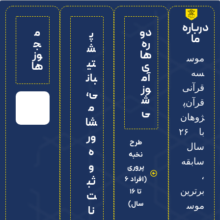
درباره
دو
م
پ
ما
ره‌
ج
ش
ها
وز
موس
تی
ی
ها
سه
آم
بان
وز
قرآنی
ی،
ش
قرآن‌پ
م
ی
ژوهان
شا
با ۲۶
ور
طرح
سال
ه
نخبه
سابقه
و
پروری
،
ثب
(افراد 6
برترین
تا 16
ت‌
سال)
موس
نا