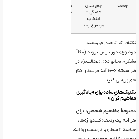
جمعه
جمع‌بندی
۱۵–۲۰
مسیر
هفتگی +
دقیقه
روشن
انتخاب
هفتهٔ
موضوع بعد
آینده
نکته:
اگر ترجیح می‌دهید
موضوع‌محور پیش بروید (مثلاً
«شکر»، «خانواده»، «عدالت»)، در
هر هفته ۶–۱۰ آیهٔ مرتبط را کنار
هم بررسی کنید.
تکنیک‌های ساده برای «یادگیری
مفاهیم قرآن»
دفترچهٔ مفاهیم شخصی:
برای
هر آیه یک ردیف: کلیدواژه‌ها،
خلاصهٔ ۲ سطری، کاربست روزانه.
برچسب‌گذاری موضوعی:
آیات