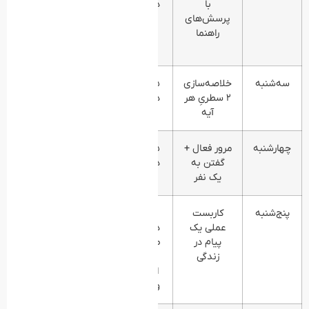
با
دقیقه
سه‌گانه
پرسش‌های
(پیام/
راهنما
اهمیت/
کاربست)
سه‌شنبه
خلاصه‌سازی
۱۵–۲۰
دفترچهٔ
۲ سطریِ هر
دقیقه
خلاصه‌های
آیه
شخصی
چهارشنبه
مرور فعال +
۱۵–۲۰
تثبیت فهم
گفتن به
دقیقه
در حافظهٔ
یک نفر
بلندمدت
پنج‌شنبه
کاربست
۱۰
ثبت «یک
عملی یک
دقیقه
تغییر
پیام در
طراحی
کوچک»
زندگی
+
اجرای
واقعی