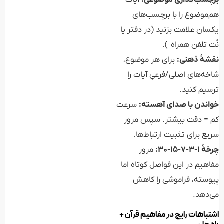
هم‌موضوع را با برچسب‌های
یکسان علامت بزنید (در دفتر یا
نُت تلفن همراه ).
نقشهٔ ذهنی:
برای هر موضوع،
شاخه‌های اصلی/فرعیِ آیات را
ترسیم کنید.
خواندن با صدای آهسته:
سرعت
کم = دقت بیشتر. سپس مرور
سریع برای تثبیت ارتباط‌ها.
چرخهٔ ۱-۳-۷-۱۵-۳۰:
مرور
مفاهیم در این فواصل کوتاه اما
پیوسته، فراموشی را کاهش
می‌دهد.
اشتباهات رایج در مفاهیم قرآن +