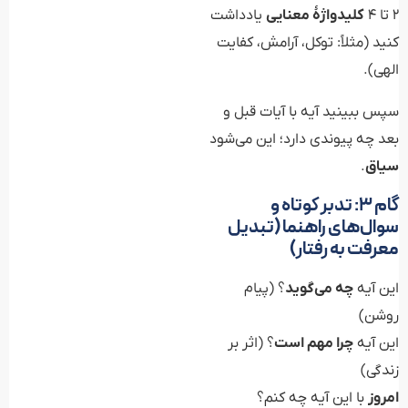
۲ تا ۴
کلیدواژهٔ معنایی
یادداشت
کنید (مثلاً: توکل، آرامش، کفایت
الهی).
سپس ببینید آیه با آیات قبل و
بعد چه پیوندی دارد؛ این می‌شود
سیاق
.
گام ۳: تدبر کوتاه و
سوال‌های راهنما (تبدیل
معرفت به رفتار)
این آیه
چه می‌گوید
؟ (پیام
روشن)
این آیه
چرا مهم است
؟ (اثر بر
زندگی)
امروز
با این آیه چه کنم؟