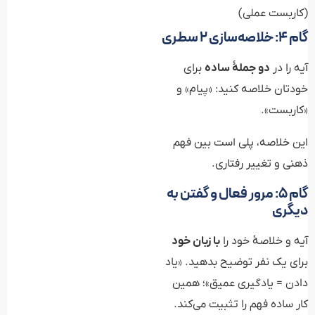
(کاربست عملی)
گام ۴: خلاصه‌سازی ۲ سطری
آیه را در
دو جملهٔ ساده
برای
خودتان خلاصه کنید: «پیام» و
«کاربست».
این خلاصه، پلی است بین فهم
ذهنی و تغییر رفتاری.
گام ۵: مرور فعال و گفتن به
دیگری
آیه و خلاصهٔ خود را
با زبان خود
برای یک نفر توضیح بدهید. «یاد
دادن = یادگیری عمیق»؛ همین
کار ساده فهم را تثبیت می‌کند.