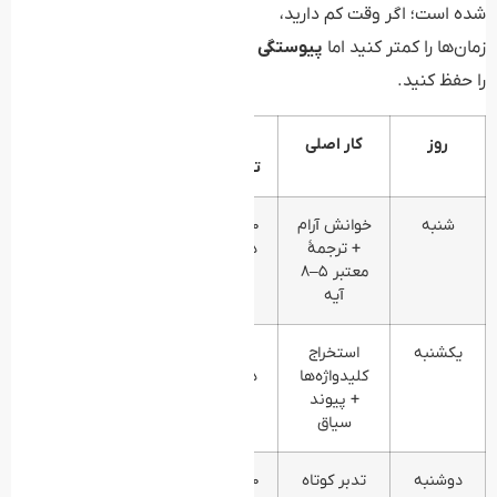
شده است؛ اگر وقت کم دارید،
زمان‌ها را کمتر کنید اما
پیوستگی
را حفظ کنید.
روز
کار اصلی
زمان
خروجی
تقریبی
واقعی
شنبه
خوانش آرام
۲۰–۳۰
درک اجمالی
+ ترجمهٔ
دقیقه
پیام آیات
معتبر ۵–۸
آیه
یکشنبه
استخراج
۲۰
۲–۴
کلیدواژه‌ها
دقیقه
کلیدواژه
+ پیوند
برای هر
سیاق
آیه
دوشنبه
تدبر کوتاه
۲۰–۳۰
پاسخ