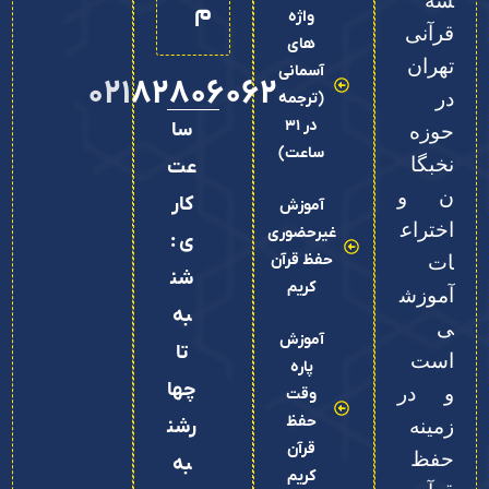
سه
م
واژه
قرآنی
های
تهران
آسمانی
02182806062
در
(ترجمه
در 31
سا
حوزه
ساعت)
نخبگا
عت
ن و
کار
آموزش
اختراع
غیرحضوری
ی :
حفظ قرآن
ات
شن
کریم
آموزش
به
ی
آموزش
تا
است
پاره
چها
و در
وقت
حفظ
زمینه
رشن
قرآن
حفظ
به
کریم