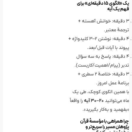
یک «الگوی ۱۵ دقیقه‌ای» برای
فهم یک آیه
۳ دقیقه: خوانش آهسته +
ترجمهٔ معتبر.
۴ دقیقه: نوشتن ۲–۳ کلیدواژه +
پیوند با آیات قبل/بعد.
۴ دقیقه: پاسخ به سه سؤال
تدبر (پیام/اهمیت/کاربست).
۳ دقیقه: خلاصهٔ ۲ سطری +
برنامهٔ عمل امروز.
با همین الگوی کوچک، طی یک
ماه می‌توانید
۲۰–۳۰ آیه
را واقعاً
«بفهمید و به‌کار بگیرید».
چرا همراهی با مؤسسهٔ قرآن
پژوهان مسیر را سریع‌تر و