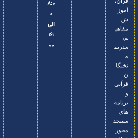
قرآن،
8:0
آموز
0
ش
الی
مفاهی
16:
م،
00
مدرس
ه
نخبگا
ن
قرآنی
و
برنامه‌
های
مسجد‌
محور