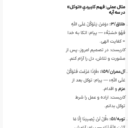
مثال عملی: فهم کاربردیِ «توکل»
در سه آیه
طلاق/۳:
«وَمَنْ يَتَوَكَّلْ عَلَى اللَّهِ
فَهُوَ حَسْبُهُ» — پیام: اتکا به خدا
= کفایت الهی.
کاربست:
در تصمیم امروز، پس از
مشورت و تلاش، دل را آرام کنم.
آل‌عمران/۱۵۹:
«فَإِذَا عَزَمْتَ فَتَوَكَّلْ
عَلَى اللَّهِ» — پیام: توکل بعد از
عزم
و اقدام.
کاربست:
اراده و عمل را شرط
توکل بدانم.
توبه/۵۱:
«قُلْ لَنْ يُصِيبَنَا إِلَّا مَا
كَتَبَ اللَّهُ لَنَا» — پیام: آرامش