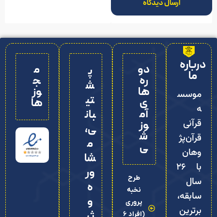
ارسال دیدگاه
درباره
دو
م
پ
ما
ره‌
ج
ش
ها
وز
موسس
تی
ی
ها
ه
آم
بان
قرآنی
وز
ی،
ش
قرآن‌پژ
م
ی
وهان
شا
با ۲۶
ور
طرح
سال
ه
نخبه
سابقه،
و
پروری
برترین
ثب
(افراد 6