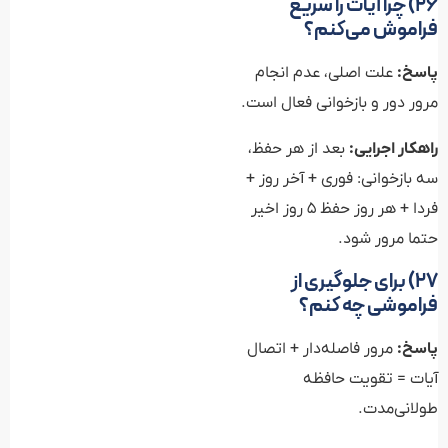
۲۶) چرا آیات را سریع
فراموش می‌کنم؟
پاسخ:
علت اصلی، عدم انجام
مرور دور و بازخوانی فعال است.
راهکار اجرایی:
بعد از هر حفظ،
سه بازخوانی: فوری + آخر روز +
فردا + هر روز حفظ 5 روز اخیر
حتما مرور شود.
۲۷) برای جلوگیری از
فراموشی چه کنم؟
پاسخ:
مرور فاصله‌دار + اتصال
آیات = تقویت حافظه
طولانی‌مدت.