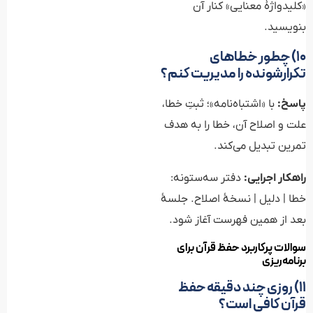
«کلیدواژهٔ معنایی» کنار آن
بنویسید.
۱۰) چطور خطاهای
تکرارشونده را مدیریت کنم؟
پاسخ:
با «اشتباه‌نامه»؛ ثبتِ خطا،
علت و اصلاح آن، خطا را به هدف
تمرین تبدیل می‌کند.
راهکار اجرایی:
دفتر سه‌ستونه:
خطا | دلیل | نسخهٔ اصلاح. جلسهٔ
بعد از همین فهرست آغاز شود.
سوالات پرکاربرد حفظ قرآن برای
برنامه‌ریزی
۱۱) روزی چند دقیقه حفظ
قرآن کافی است؟