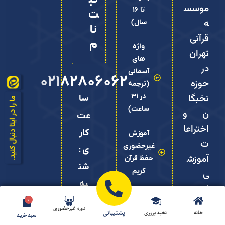
موسس
تا 16
ت‌
ه
سال)
نا
قرآنی
م
واژه
تهران
های
در
آسمانی
02182806062
حوزه
(ترجمه
نخبگا
در 31
سا
ساعت)
ن و
عت
اختراعا
کار
آموزش
ت
غیرحضوری
ی :
آموزش
حفظ قرآن
شن
کریم
ی
به
است و
آموزش
تا
0
در
پاره
دوره غیرحضوری
پشتیبانی
خانه
نخبه پروری
سبد خرید
زمینه
چها
وقت