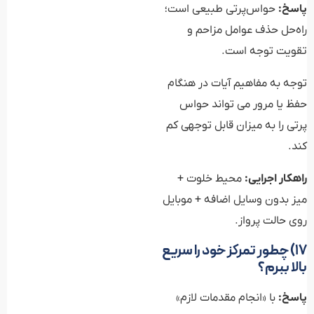
پاسخ:
حواس‌پرتی طبیعی است؛
راه‌حل حذف عوامل مزاحم و
تقویت توجه است.
توجه به مفاهیم آیات در هنگام
حفظ یا مرور می تواند حواس
پرتی را به میزان قابل توجهی کم
کند.
راهکار اجرایی:
محیط خلوت +
میز بدون وسایل اضافه + موبایل
روی حالت پرواز.
۱۷) چطور تمرکز خود را سریع
بالا ببرم؟
پاسخ:
با «انجام مقدمات لازم»