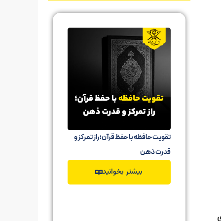
تقویت حافظه با حفظ قرآن؛ راز تمرکز و
حفظ قرآن ب
قدرت ذهن
حفظ آیات ق
بیشتر بخوانید
ب