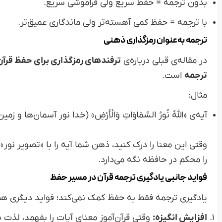
بدون ترجمه = حفظ سریع ولی فراموشی سریع.
با ترجمه = حفظ کمی آهسته‌تر ولی ماندگاری عمیق‌تر.
ترجمه به‌عنوان رمزگذاری ذهنی
در مقاله‌ی قبلی درباره‌ی
ترفندهای رمزگذاری برای حفظ قرآن
ترجمه
است.
مثال:
آیه‌ی «اللَّهُ نُورُ السَّمَاوَاتِ وَالْأَرْضِ» (خدا نور آسمان‌ها و ز
وقتی این معنا را درک کنید، ذهن شما آیه را با «تصویر نو
را محکم در حافظه نگه می‌دارد.
فواید جانبی یادگیری ترجمه قرآن در مسیر حفظ
یادگیری ترجمه فقط به حفظ کمک نمی‌کند؛ فواید دیگری هم 
افزایش انگیزه:
وقتی قرآن‌آموز معنای آیات را بفهمد، لذت ب