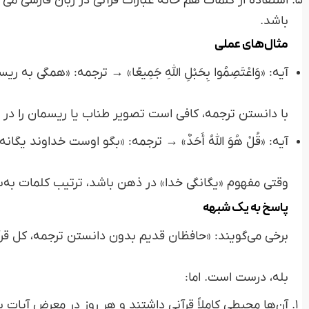
استفاده از کلمات هم خانه عبارات قرآنی در زبان فارسی می
باشد.
مثال‌های عملی
آیه: «وَاعْتَصِمُوا بِحَبْلِ اللَّهِ جَمِيعًا» → ترجمه: «همگی به
با دانستن ترجمه، کافی است تصویر طناب یا ریسمان را در ذهن
آیه: «قُلْ هُوَ اللَّهُ أَحَدٌ» → ترجمه: «بگو اوست خداوند یگانه.
وقتی مفهوم «یگانگی خدا» در ذهن باشد، ترتیب کلمات به‌س
پاسخ به یک شبهه
برخی می‌گویند: «حافظان قدیم بدون دانستن ترجمه، کل قرآن
بله، درست است. اما:
آن‌ها محیطی کاملاً قرآنی داشتند و هر روز در معرض آیات ب