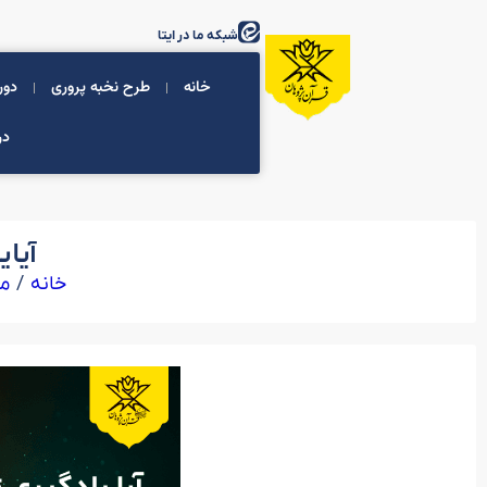
شبکه ما در ایتا
خانه
طرح نخبه پروری
دور
در
آیا 
/
خانه
مق