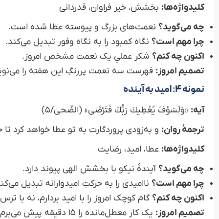
کلیدواژه‌ها:
بخشش، خیر فراوان، قدردانی
چه می‌گوید؟
نعمت‌های بزرگ و پیوسته عطا شده است.
چرا مهم است؟
نگاه کمبود را به نگاه وفور تبدیل می‌کند.
اکنون چه کنم؟
شکر عملیِ یک نعمت مشخص امروز.
تصمیم امروز:
فهرست سه نعمت پررنگِ این هفته را می‌نویسم
نمونه ۴: امید به آینده
آیه:
«وَلَسَوْفَ يُعْطِيكَ رَبُّكَ فَتَرْضَى» (الضّحى/۵)
ترجمهٔ روان:
و به‌زودی پروردگارت به تو عطا خواهد کرد تا
کلیدواژه‌ها:
عطا، امید، رضایت
چه می‌گوید؟
آیندهٔ نیکو با بخشش الهی پیوند دارد.
چرا مهم است؟
ناامیدی را به حرکتِ امیدوارانه تبدیل می‌کند
اکنون چه کنم؟
گام کوچک امروز را با امید بردارم، نه با ترس 
تصمیم امروز:
یک کار معطل‌مانده را ۱۵ دقیقه پیش می‌برم؛ سپس نتیجه را بازبینی می‌کنم.