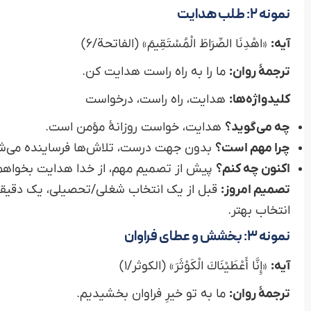
نمونه ۲: طلب هدایت
آیه:
«اهْدِنَا الصِّرَاطَ الْمُسْتَقِيمَ» (الفاتحة/۶)
ترجمهٔ روان:
ما را به راه راست هدایت کن.
کلیدواژه‌ها:
هدایت، راه راست، درخواست
چه می‌گوید؟
هدایت، خواست روزانهٔ مؤمن است.
چرا مهم است؟
بدون جهت درست، تلاش‌ها فرساینده می‌ش
اکنون چه کنم؟
پیش از تصمیم مهم، از خدا هدایت بخواهم و
تصمیم امروز:
قبل از یک انتخاب شغلی/تحصیلی، یک دقیقه
انتخاب بهتر.
نمونه ۳: بخشش و عطای فراوان
آیه:
«إِنَّا أَعْطَيْنَاكَ الْكَوْثَرَ» (الكوثر/۱)
ترجمهٔ روان:
ما به تو خیرِ فراوان بخشیدیم.