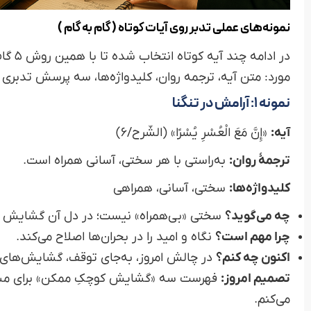
نمونه‌های عملی تدبر روی آیات کوتاه ( گام‌ به‌ گام )
در ادا
مورد: متن آیه، ترجمه روان، کلیدواژه‌ها، سه پرسش تدبری و
نمونه ۱: آرامش در تنگنا
آیه:
«إِنَّ مَعَ الْعُسْرِ يُسْرًا» (الشّرح/۶)
ترجمهٔ روان:
به‌راستی با هر سختی، آسانی همراه است.
کلیدواژه‌ها:
سختی، آسانی، همراهی
چه می‌گوید؟
سختی «بی‌همراه» نیست؛ در دل آن گشایش
چرا مهم است؟
نگاه و امید را در بحران‌ها اصلاح می‌کند.
اکنون چه کنم؟
در چالش امروز، به‌جای توقف، گشایش‌های
تصمیم امروز:
فهرست سه «گشایش کوچکِ ممکن» برای مسئلهٔ
می‌کنم.