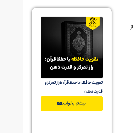
ز
تقویت حافظه با حفظ قرآن؛ راز تمرکز و
حفظ قرآن ب
قدرت ذهن
حفظ آیات ق
بیشتر بخوانید
ب