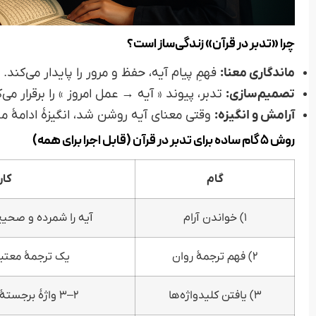
چرا «تدبر در قرآن» زندگی‌ساز است؟
ماندگاری معنا:
فهمِ پیام آیه، حفظ و مرور را پایدار می‌کند.
تصمیم‌سازی:
تدبر، پیوند « آیه → عمل امروز » را برقرار می‌ک
آرامش و انگیزه:
وقتی معنای آیه روشن شد، انگیزهٔ ادامهٔ مس
روش ۵ گام ساده برای تدبر در قرآن (قابل اجرا برای همه)
گام
کار
۱) خواندن آرام
آیه را شمرده و صحی
۲) فهم ترجمهٔ روان
یک ترجمهٔ معتبر 
۳) یافتن کلیدواژه‌ها
۲–۳ واژهٔ برجستهٔ آیه را یادداشت کنید