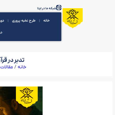
شبکه ما در ایتا
خانه
طرح نخبه پروری
دور
در
تدبر در قر
/
/
خانه
مقالات