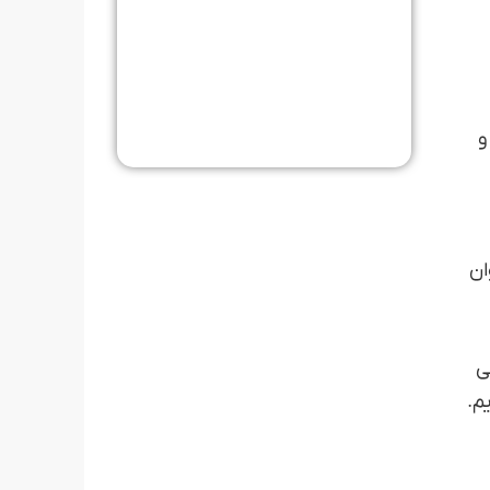
ند و
ان
ی
م.