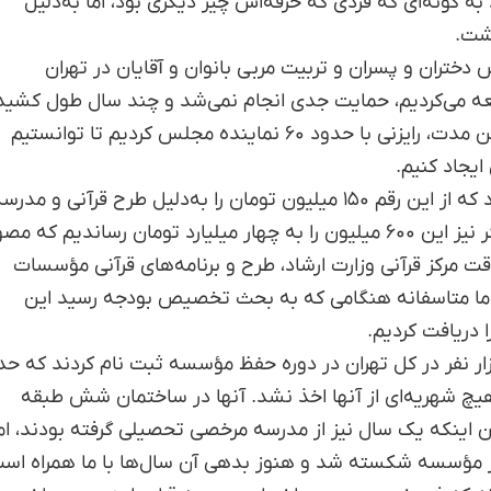
د به گونه‌ای که فردی که حرفه‌اش چیز دیگری بود، اما به‌دلیل
اشت.
تران و پسران و تربیت مربی بانوان و آقایان در تهران
اجعه می‌کردیم، حمایت جدی انجام نمی‌شد و چند سال طول کشید 
فهمیدیم بودجه‌‌های قرآنی کشور عدد ناچیزی است و طی این مدت، رایزنی با حدود ۶۰ نماینده مجلس کردیم تا توانستیم
یجاد کنیم.
البته طی آن زمان مبلغ ناچیز و حدود ۶۰۰ میلیون تومان بود که از این رقم ۱۵۰ میلیون تومان را به‌دلیل طرح قرآنی و مدر
قرآنی که داشتیم به مجموعه ما اختصاص دادند و سال دیگر نیز این ۶۰۰ میلیون را به چهار میلیارد تومان رساندیم ک
قت مرکز قرآنی وزارت ارشاد، طرح و برنامه‌های قرآنی مؤسسات
یم، اما متاسفانه هنگامی که به بحث تخصیص بودجه رسید این
پنج هزار نفر در کل تهران در دوره حفظ مؤسسه ثبت‌ نام کردند که ح
و هیچ شهریه‌ای از آنها اخذ نشد. آنها در ساختمان شش طبقه
 اینکه یک سال نیز از مدرسه مرخصی تحصیلی گرفته بودند، ام
مر مؤسسه شکسته شد و هنوز بدهی آن سال‌ها با ما همراه اس