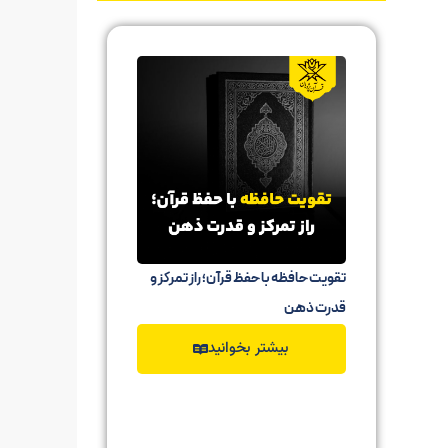
تقویت حافظه با حفظ قرآن؛ راز تمرکز و
حفظ قرآن ب
قدرت ذهن
حفظ آیات ق
بیشتر بخوانید
ب